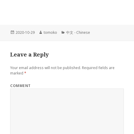
Posted
2020-10-29
Author
tomoko
Categories
中文 - Chinese
on
Leave a Reply
Your email address will not be published.
Required fields are
marked
*
COMMENT