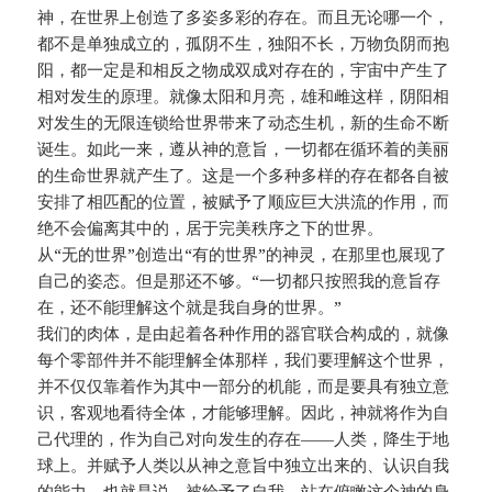
神，在世界上创造了多姿多彩的存在。而且无论哪一个，
都不是单独成立的，孤阴不生，独阳不长，万物负阴而抱
阳，都一定是和相反之物成双成对存在的，宇宙中产生了
相对发生的原理。就像太阳和月亮，雄和雌这样，阴阳相
对发生的无限连锁给世界带来了动态生机，新的生命不断
诞生。如此一来，遵从神的意旨，一切都在循环着的美丽
的生命世界就产生了。这是一个多种多样的存在都各自被
安排了相匹配的位置，被赋予了顺应巨大洪流的作用，而
绝不会偏离其中的，居于完美秩序之下的世界。
从“无的世界”创造出“有的世界”的神灵，在那里也展现了
自己的姿态。但是那还不够。“一切都只按照我的意旨存
在，还不能理解这个就是我自身的世界。”
我们的肉体，是由起着各种作用的器官联合构成的，就像
每个零部件并不能理解全体那样，我们要理解这个世界，
并不仅仅靠着作为其中一部分的机能，而是要具有独立意
识，客观地看待全体，才能够理解。因此，神就将作为自
己代理的，作为自己对向发生的存在——人类，降生于地
球上。并赋予人类以从神之意旨中独立出来的、认识自我
的能力，也就是说，被给予了自我，站在俯瞰这个神的身