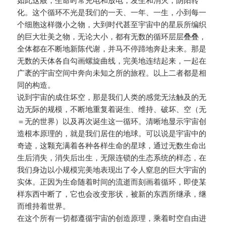
如此这般，生命时常充电和放电，发生和消灭，阴阳转
化。这个循环不光是我们的一天、一年、一生，小到每一
个细胞这样微小之物，大到时代甚至宇宙中的星辰所编织
的巨大壮美之物，无论大小，都有无数的循环层层叠叠，
全体都在不断地新陈代谢，并马不停蹄地奔赴未来。那是
无数的天体各自勾画螺旋曲线，完美地连结起来，一起在
广袤的宇宙空间中奔向未知之所的旅程。以上二者都是相
同的构造。
说到宇宙的成住坏空，那是我们人类的感觉无法触及的无
边无际的规模，不断地重复着诞生、维持、破坏、空（无
＝无的世界）以及再次诞生这一循环。清晰地显示宇宙创
造根本原理的，就是我们居住的地球。可以说是宇宙中的
奇迹，这颗充满着各种各样生命的星球，通过无数生命出
生后消失，消失后出生，无限连锁的生态系统的样态，在
我们身边以小规模完美地表现出了令人窒息的巨大宇宙的
实体。正因为生命随着时间的流逝而刻画着循环，即使某
样东西中断了，它也会改变形状，被新的东西所继承，继
而维持着世界。
在这个所有一切都遵循宇宙的创造原理，乘着时空自由进