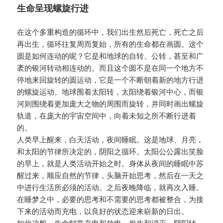
生命呈现螺旋行进
在这个多重构造的循环中，我们出生然后死亡，死亡之后
再出生，循环往复周而复始，所有的生命都在画圆。这个
圆是如何连动的呢？它是和地球的自转、公转，甚至和广
袤的银河转动相连动的。而且这个圆不是在同一个地方不
停地来回旋转的圆运动，它是一个不断朝着新的地方行进
的螺旋运动。地球围着太阳转，太阳绕着银河中心，而银
河则围绕着更加庞大之物的周围而旋转，并同时画出螺旋
轨道，在庞大的宇宙空间中，向着未知之所不断行进着
的。
人类早上醒来，白天活动，夜间睡眠。这是地球、月亮，
和太阳的节律所决定的，阴阳之循环。太阳公公露出笑脸
的早上，就是人类活动开始之时。身体从夜间的睡眠中苏
醒过来，顺应自然的节律，头脑开始思考，然后在一天之
中进行生活所必须的活动。之后夜晚降临，就再次入睡。
在睡梦之中，必要的思考和不需要的思考都被整合，为接
下来的活动而充电，以良好的状态迎来崭新的日出。