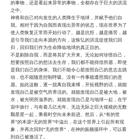
的事物，还是看起来异常的事物，全都存在于巨大的洪流
之中。
神将和自己对向发生的人类降生于地球，并赋予他们自
我。相对于因为自我而表现出异常的状态，现在世界为了
使人类恢复正常而开始行动了。越是抗拒，越是痛苦，越
是引导我们走向本源的方向，这恢弘的洪流促使我们回
归，回归我们作为生命降临地球的真正目的。
不是剔除自我，而是将其扩大开来。无论如何珍惜自己，
想要按照自己的想法去生存，我们都不能得偿所愿，即使
是我们自己的身体。我们不能令心脏按照自己的意志去跳
动，也不能随意控制呼吸。没有一件事能遵照我们的意
愿。如此这般，逐一脱离自我束缚，开拓视野的话，就能
发现自己是被空气所养活的。就能发现自己是被大地，被
水，被光明所滋养的。就能发现自己是与地球一起，在宇
宙中旅行，与有着几亿光年、无边无际之巨大规模的无数
颗星星一起，乘着时空向未来前进。然后，从“有的世
界”的本源“无的世界”中溢出，在这个世界上引起所有现
象，并再次回到“无的世界”，在神的振频循环中，可以看
到自己被激活了。