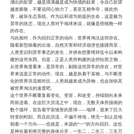
涌出的欲望，越是填满越是成为快感的奴隶，令自己欲望
越发膨胀，不要说同心协力了，甚至互相争夺，彼此伤
害，破坏生态系统。作为以和谐为前提的生命，这是极为
异常的状态，现在人类对于地球来说，就像是癌细胞一样
的存在。
与此相对，作为回归正常的动向，世界将淘汰这些存在。
随着新型病毒的出场，自然灾害和经济崩溃也接踵而至，
人类意识到异常事态的发生，并拼命想要维持迄今以来构
建的这些东西。但是，正是人类所构建的这些钻营之物，
从世界角度看来，是异常的，剔除这些异常的存在，对世
界来说是正常的动作。现在，越是执着于某物，与不断变
化的世界洪流相对抗，人类就越发成为异物，也会加快其
被世界淘汰的速度吧。
这个世界不断重复着变化、变容，和改变，持续朝向未来
而前进着。在这巨大洪流之中，现在，无数天体所描画的
数个循环，宣告着宇宙雏形的星球——地球，迎来了巨大
转变的时刻。而且此洪流，不偏不倚地，绝无一刻止息地
朝着一个方向——也就是，本源的“一”的方向回归。这也
是神在最初将完整的身体分开，一生二，二生三，三生万