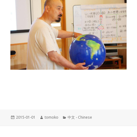
Posted
2015-01-01
Author
tomoko
Categories
中文 - Chinese
on