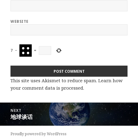
WEBSITE
7
−
=
This site uses Akismet to reduce spam.
Learn how
your comment data is processed
.
Post
NEXT
navigation
地球谈话
Next
post:
Proudly powered by WordPress