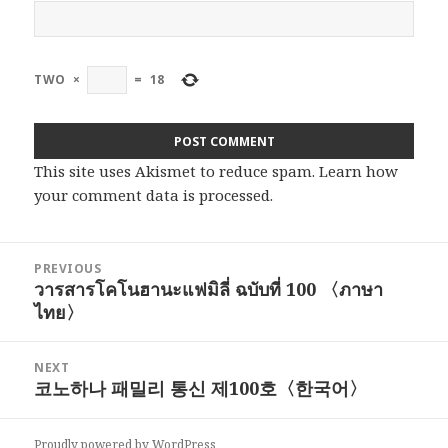
TWO
×
=
18
This site uses Akismet to reduce spam.
Learn how
your comment data is processed
.
Post
PREVIOUS
navigation
วารสารโคโนฮานะแฟมิลี่ ฉบับที่ 100 〈ภาษา
Previous
ไทย〉
post:
NEXT
코노하나 패밀리 통신 제100호〈한국어〉
Next
post:
Proudly powered by WordPress