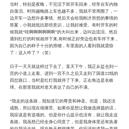
当时，特别是夜晚，干完活下班开车回来，经常在车内独
自落泪。时间越晚路上车也越不多，我就不管周围了，一
边开车一边想许多事情。然后天会给我刚才所想的事情的
答案，小我就抵抗那些意识，让我好难受。有时开车的时
候我就“哇啊啊啊啊啊啊”的大叫出来，边叫边流泪。然后
遇到红灯的时候就停下来,有时候正好旁边也有车停下来，
因为自己的样子十分的滑稽，车里面的人看到我就震惊
了：这人咋了？（笑）
日子一天天就这样过下去了。某天下午，我正从盐仓到一
宫的小道上走着。进到一宫不久之后又走到了国道22线的
四岔路口，当时是红灯我就停了下来。正右角边是名岐
球。在那里我就对老天表达了自己的不满。
“我走的这条路，我知道它的尊贵和神圣。但是，我还没
成熟，所以现在很痛苦。如果你是想让我做选择题的话，
我应该是有选项的。但是你什么提示也没有，就让我走这
条路。我虽然已经全身心同意了，但是我身体里还有执著
的自我没去掉，现在每天都很痛苦。你应该知道我一直很